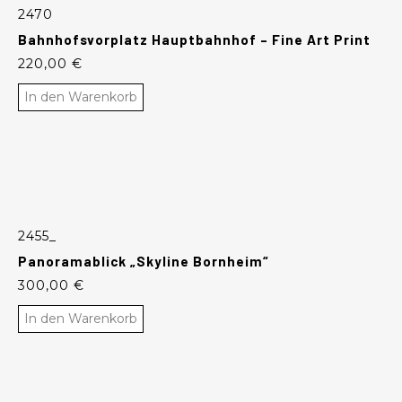
2470
Bahnhofsvorplatz Hauptbahnhof – Fine Art Print
220,00
€
In den Warenkorb
2455_
Panoramablick „Skyline Bornheim“
300,00
€
In den Warenkorb