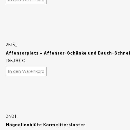
2515_
Affentorplatz – Affentor-Schänke und Dauth-Schne
165,00
€
In den Warenkorb
2401_
Magnolienblüte Karmeliterkloster