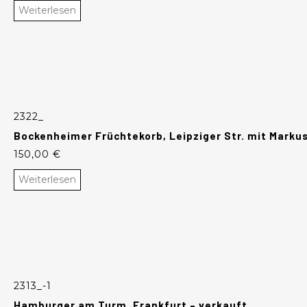
Weiterlesen
2322_
Bockenheimer Früchtekorb, Leipziger Str. mit Markus
150,00
€
Weiterlesen
2313_-1
Hamburger am Turm, Frankfurt – verkauft