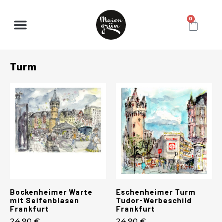
0
Turm
Bockenheimer Warte
Eschenheimer Turm
mit Seifenblasen
Tudor-Werbeschild
Frankfurt
Frankfurt
24,90
€
24,90
€