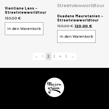
Vientiane Laos –
Streetviewworldtour
Ouadane Mauretanien –
150,00
€
Streetviewworldtour
150,00
€
120,00
€
In den Warenkorb
In den Warenkorb
←
1
2
3
4
5
→