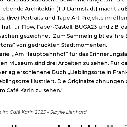
t lebende Architektin (TU Darmstadt) macht a
, (live) Portraits und Tape Art Projekte im öffe
 hat für Flow, Faber-Castell, BUGA23 und z.B. d
wachen gezeichnet. Zum Sammeln gibt es ihre E
rtons“ von gedruckten Stadtmomenten.
Serie „Am Hauptbahnhof“ für das Erinnerungsl
hen Museum sind drei Arbeiten zu sehen. Für da
verlag erschienene Buch „Lieblingsorte in Frank
ieblingsorte illustriert. Die Originalzeichnungen
im Café Karin zu sehen.“
 im Café Karin 2025 – Sibylle Lienhard