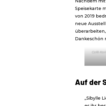
Nachdem mittl
Speisekarte m
von 2019 bedr
neue Ausstell
überarbeiten,
Dankeschön n
Café Ka
Auf der 
„Sibylle 
es ihr be