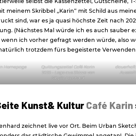
erweile selbst die Kassenzettel, Gutscheine, T-S
it meinem Skribbel „Karin“ mit Schild aus mei
uckt sind, war es ja quasi höchste Zeit nach 202
ung. (Nächstes Mal würde ich es auch sauber e
 wenn ich vorher gefragt werden würde, also 
atürlich trotzdem fürs begeisterte Verwenden)
rin Homepage
Quittungszettel Café Karin
dauerhaft 
2025 – Logo aus Skizze von
Ausstel
Sibylle Lienhard
Seite Kunst& Kultur
Café Karin
Lienhard zeichnet live vor Ort. Beim Urban Sketc
sonders das städtische Gewimmel angetan! Die 