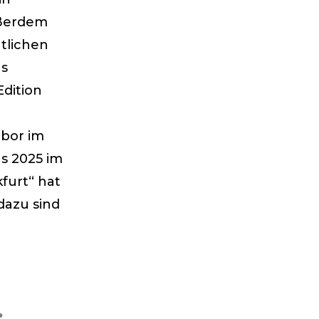
ußerdem
ntlichen
as
dition
abor im
s 2025 im
furt“ hat
 dazu sind