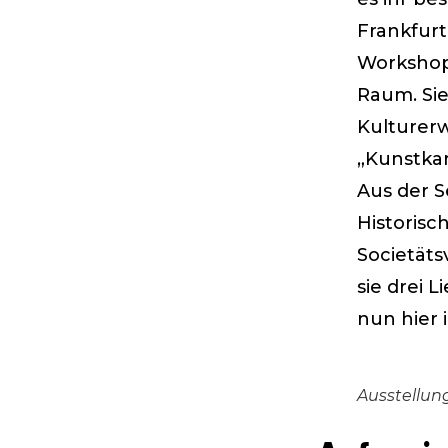
Frankfur
Workshops
Raum. Sie
Kulturer
„Kunstka
Aus der 
Historisc
Societäts
sie drei L
nun hier 
Ausstellung