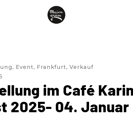
lung
,
Event
,
Frankfurt
,
Verkauf
5
llung im Café Karin
t 2025- 04. Januar