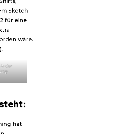
hirts,
nem Sketch
2 für eine
xtra
worden wäre.
.
in der
lung
steht:
hing hat
in