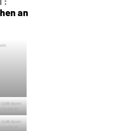
 :
ehen an
rin
 Café Karin
e Lienhard
 Café Karin
e Lienhard